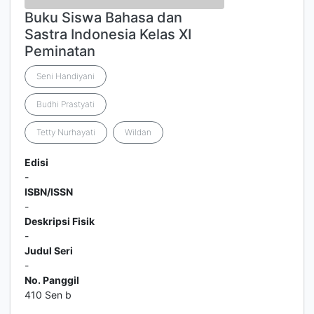
Buku Siswa Bahasa dan
Sastra Indonesia Kelas XI
Peminatan
Seni Handiyani
Budhi Prastyati
Tetty Nurhayati
Wildan
Edisi
-
ISBN/ISSN
-
Deskripsi Fisik
-
Judul Seri
-
No. Panggil
410 Sen b