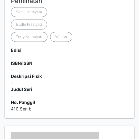
Peminatan
Seni Handiyani
Budhi Prastyati
Tetty Nurhayati
Wildan
Edisi
-
ISBN/ISSN
-
Deskripsi Fisik
-
Judul Seri
-
No. Panggil
410 Sen b