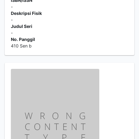
ISBN/ISSN
-
Deskripsi Fisik
-
Judul Seri
-
No. Panggil
410 Sen b