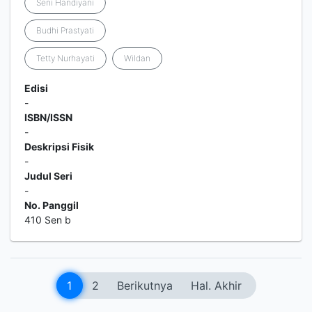
Seni Handiyani
Budhi Prastyati
Tetty Nurhayati
Wildan
Edisi
-
ISBN/ISSN
-
Deskripsi Fisik
-
Judul Seri
-
No. Panggil
410 Sen b
1
2
Berikutnya
Hal. Akhir