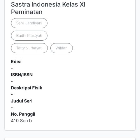
Sastra Indonesia Kelas XI
Peminatan
Seni Handiyani
Budhi Prastyati
Tetty Nurhayati
Wildan
Edisi
-
ISBN/ISSN
-
Deskripsi Fisik
-
Judul Seri
-
No. Panggil
410 Sen b