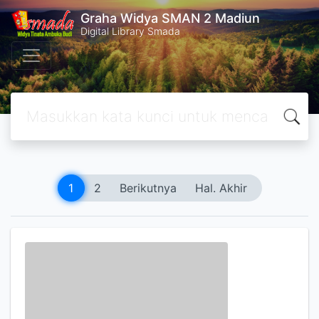
Graha Widya SMAN 2 Madiun
Digital Library Smada
1
2
Berikutnya
Hal. Akhir